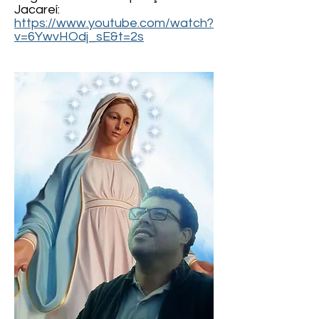
Jacareí:
https://www.youtube.com/watch?
v=6YwvHOdj_sE&t=2s