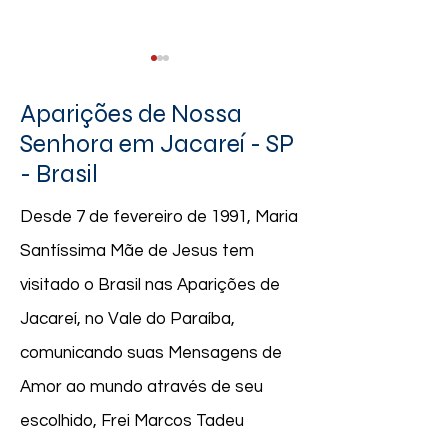
Aparições de Nossa
Senhora em Jacareí - SP
- Brasil
15.08.2023 | "Apareci aqui
Atenção todos o
Desde 7 de fevereiro de 1991, Maria
para fazer triunfar a fé, a
de Nossa Senhor
Santíssima Mãe de Jesus tem
paz e o amor na Terra."
e Mensageira da
visitado o Brasil nas Aparições de
Jacareí, no Vale do Paraíba,
comunicando suas Mensagens de
Amor ao mundo através de seu
escolhido, Frei Marcos Tadeu