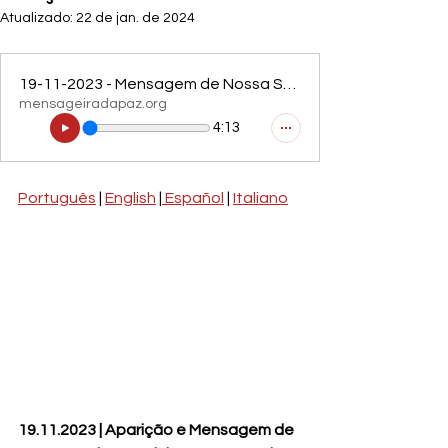
Atualizado:
22 de jan. de 2024
19-11-2023 - Mensagem de Nossa Senhora e de São José ao vidente Marcos Tadeu
mensageiradapaz.org
4:13
Português
 | 
English
 |
 Español
 | 
Italiano
19.11.2023 | Aparição e Mensagem de 