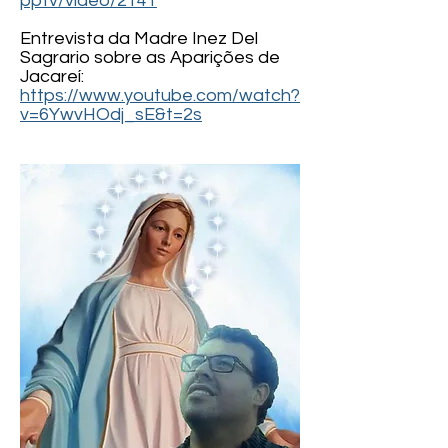
pptv/video/2141
Entrevista da Madre Inez Del
Sagrario sobre as Aparições de
Jacareí:
https://www.youtube.com/watch?
v=6YwvHOdj_sE&t=2s