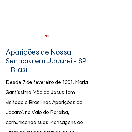
Aparições de Nossa
Senhora em Jacareí - SP
- Brasil
Escapulário verd
07.07.2021|"A minha
Desde 7 de fevereiro de 1991, Maria
misericórdia irrompeu com
Santíssima Mãe de Jesus tem
toda a sua força nas
nossas aparições aqui."
visitado o Brasil nas Aparições de
Jacareí, no Vale do Paraíba,
comunicando suas Mensagens de