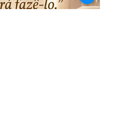
21.06.2026 | "A porta da salvação
está sempre aberta! Todo aquele
que quiser entrar poderá fazê-lo."
Só basta boa vontade, desejo, amor e fé.