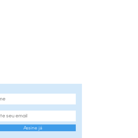
ne nosso site e fique
rmado das novidades!
Assine já