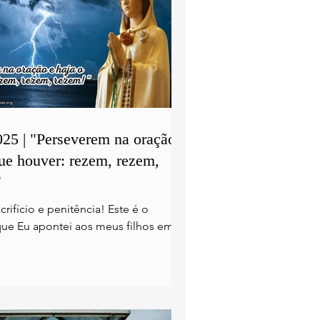
025 | "Perseverem na oração e
que houver: rezem, rezem,
"
crifício e penitência! Este é o
ue Eu apontei aos meus filhos em