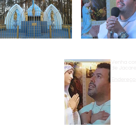
Venha con
de Jacare
Endereço 
Estrada Arl
Jacareí - S
Telefone: 
email:
sant