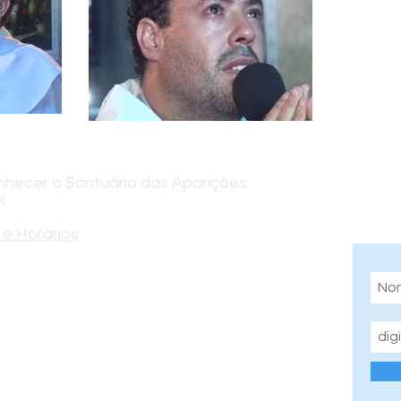
hecer o Santuário das Aparições
Assi
í
info
e Horários
indo Alves Vieira, 300 - Jardim Colinas,
P, 12319-015
55 12 99701-2427
uariodejacarei@gmail.com