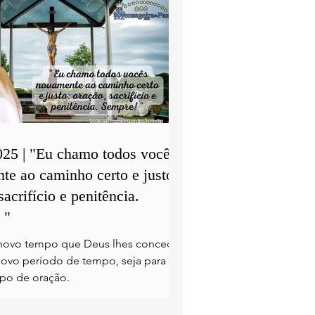
025 | "Eu chamo todos vocês
te ao caminho certo e justo:
sacrifício e penitência.
 "
novo tempo que Deus lhes concede,
novo período de tempo, seja para
po de oração.