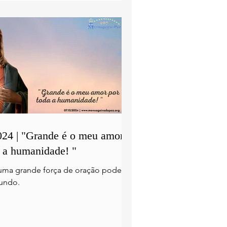
024 | "Grande é o meu amor
a a humanidade! "
ma grande força de oração poderá
mundo.