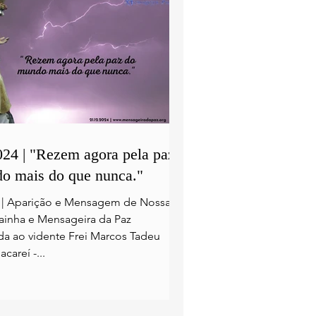
024 | "Rezem agora pela paz
o mais do que nunca."
4 | Aparição e Mensagem de Nossa
ainha e Mensageira da Paz
a ao vidente Frei Marcos Tadeu
acareí -...