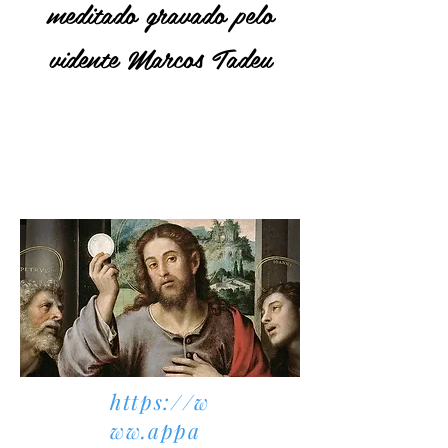
meditado gravado pelo
vidente Marcos Tadeu
https://w
ww.appa