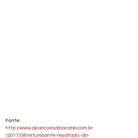
Fonte: 
http://www.aparicoesdejacarei.com.br
/2017/08/retumbante-resultado-da-