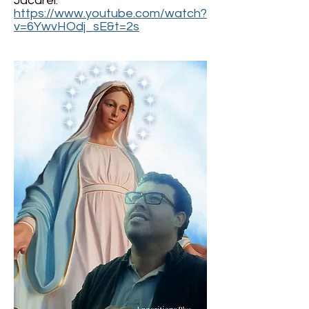
Jacareí:
https://www.youtube.com/watch?
v=6YwvHOdj_sE&t=2s