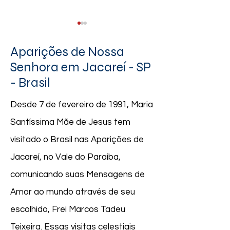
Aparições de Nossa
Senhora em Jacareí - SP
- Brasil
Calendário Agosto 2026
26.07.2026 | "Re
Desde 7 de fevereiro de 1991, Maria
Rosário todos os 
Santíssima Mãe de Jesus tem
queria avançar e
vocês novas men
visitado o Brasil nas Aparições de
mas vocês ainda
Jacareí, no Vale do Paraíba,
muito longe de
compreender até
comunicando suas Mensagens de
primeiras mensage
Amor ao mundo através de seu
escolhido, Frei Marcos Tadeu
Teixeira. Essas visitas celestiais