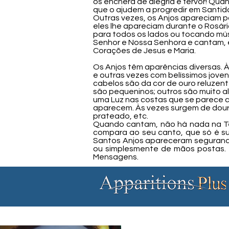
os encherá de alegria e fervor! Qu
que o ajudem a progredir em Santidad
Outras vezes, os Anjos apareciam 
eles lhe apareciam durante o Rosár
para todos os lados ou tocando mú
Senhor e Nossa Senhora e cantam,
Corações de Jesus e Maria.
Os Anjos têm aparências diversas. À
e outras vezes com belíssimos joven
cabelos são da cor de ouro reluzent
são pequeninos; outros são muito a
uma Luz nas costas que se parece c
aparecem. Às vezes surgem de dourad
prateado, etc.
Quando cantam, não há nada na Te
compara ao seu canto, que só é su
Santos Anjos apareceram segurando
ou simplesmente de mãos postas. 
Mensagens.