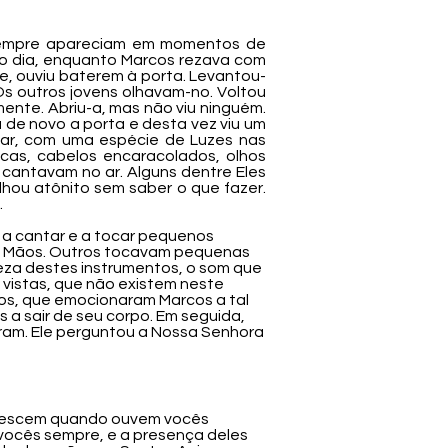
sempre apareciam em momentos de
to dia, enquanto Marcos rezava com
te, ouviu baterem à porta. Levantou-
 Os outros jovens olhavam-no. Voltou
mente. Abriu-a, mas não viu ninguém.
u de novo a porta e desta vez viu um
 ar, com uma espécie de Luzes nas
cas, cabelos encaracolados, olhos
 cantavam no ar. Alguns dentre Eles
hou atônito sem saber o que fazer.
.
a cantar e a tocar pequenos
as Mãos. Outros tocavam pequenas
leza destes instrumentos, o som que
vistas, que não existem neste
dos, que emocionaram Marcos a tal
 a sair de seu corpo. Em seguida,
ram. Ele perguntou a Nossa Senhora
e descem quando ouvem vocês
ocês sempre, e a presença deles