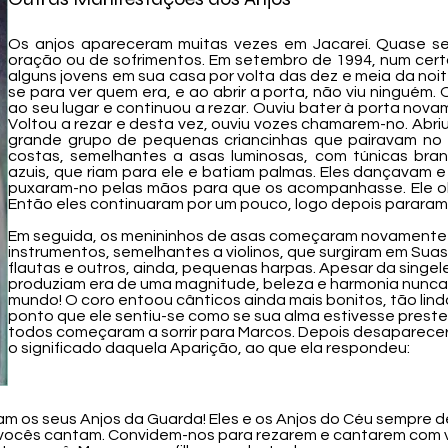
Os anjos apareceram muitas vezes em Jacareí. Quase 
oração ou de sofrimentos. Em setembro de 1994, num cer
alguns jovens em sua casa por volta das dez e meia da noi
se para ver quem era, e ao abrir a porta, não viu ninguém.
ao seu lugar e continuou a rezar. Ouviu bater à porta nova
Voltou a rezar e desta vez, ouviu vozes chamarem-no. Abri
grande grupo de pequenas criancinhas que pairavam no
costas, semelhantes a asas luminosas, com túnicas bran
azuis, que riam para ele e batiam palmas. Eles dançavam e
puxaram-no pelas mãos para que os acompanhasse. Ele ol
Então eles continuaram por um pouco, logo depois pararam
Em seguida, os menininhos de asas começaram novamente 
instrumentos, semelhantes a violinos, que surgiram em Su
flautas e outros, ainda, pequenas harpas. Apesar da singe
produziam era de uma magnitude, beleza e harmonia nunca 
mundo! O coro entoou cânticos ainda mais bonitos, tão lin
ponto que ele sentiu-se como se sua alma estivesse prestes
todos começaram a sorrir para Marcos. Depois desaparece
o significado daquela Aparição, ao que ela respondeu:​
ram os seus Anjos da Guarda! Eles e os Anjos do Céu sempr
vocês cantam. Convidem-nos para rezarem e cantarem com v