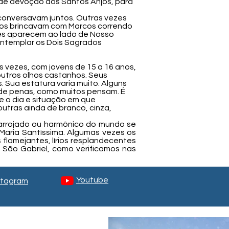
nde devoção aos Santos Anjos, para
conversavam juntos. Outras vezes
njos brincavam com Marcos correndo
les aparecem ao lado de Nosso
ntemplar os Dois Sagrados
s vezes, com jovens de 15 a 16 anos,
 outros olhos castanhos. Seus
 Sua estatura varia muito. Alguns
 de penas, como muitos pensam. É
e o dia e situação em que
utras ainda de branco, cinza,
arrojado ou harmônico do mundo se
Maria Santíssima. Algumas vezes os
lamejantes, lírios resplandecentes
São Gabriel, como verificamos nas
Youtube
stagram