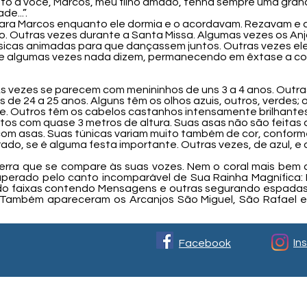
anto a você, Marcos, meu filho amado, tenha sempre uma gra
e...”.
para Marcos enquanto ele dormia e o acordavam. Rezavam e 
io. Outras vezes durante a Santa Missa. Algumas vezes os A
sicas animadas para que dançassem juntos. Outras vezes e
 e algumas vezes nada dizem, permanecendo em êxtase a co
s vezes se parecem com menininhos de uns 3 a 4 anos. Outra
s de 24 a 25 anos. Alguns têm os olhos azuis, outros, verdes;
e. Outros têm os cabelos castanhos intensamente brilhantes.
ltos com quase 3 metros de altura. Suas asas não são feitas
om asas. Suas túnicas variam muito também de cor, conform
o, se é alguma festa importante. Outras vezes, de azul, e o
rra que se compare às suas vozes. Nem o coral mais bem 
perado pelo canto incomparável de Sua Rainha Magnífica: 
 faixas contendo Mensagens e outras segurando espadas f
Também apareceram os Arcanjos São Miguel, São Rafael e 
In
Facebook