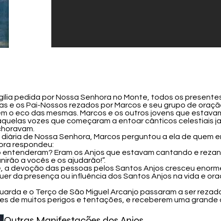
igília pedida por Nossa Senhora no Monte, todos os presen
ias e os Pai-Nossos rezados por Marcos e seu grupo de oraç
m o eco das mesmas. Marcos e os outros jovens que estavam
 aquelas vozes que começaram a entoar cânticos celestiais ja
choravam.
o diária de Nossa Senhora, Marcos perguntou a ela de quem 
hora respondeu:
ão entenderam? Eram os Anjos que estavam cantando e reza
irão a vocês e os ajudarão!”.
, a devoção das pessoas pelos Santos Anjos cresceu enorm
uer da presença ou influência dos Santos Anjos na vida e o
arda e o Terço de São Miguel Arcanjo passaram a ser rezad
livres de muitos perigos e tentações, e receberem uma grande
Outras Manifestações dos Anjos