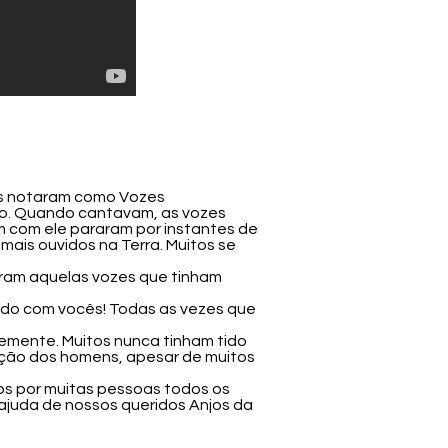
tes notaram como Vozes
ão. Quando cantavam, as vozes
 com ele pararam por instantes de
mais ouvidos na Terra. Muitos se
eram aquelas vozes que tinham
ndo com vocês! Todas as vezes que
emente. Muitos nunca tinham tido
ração dos homens, apesar de muitos
os por muitas pessoas todos os
 ajuda de nossos queridos Anjos da