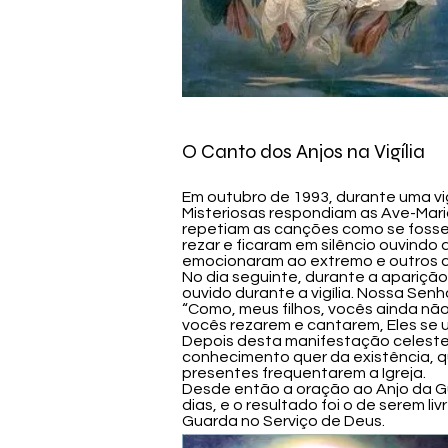
O Canto dos Anjos na Vigília
Em outubro de 1993, durante uma v
Misteriosas respondiam as Ave-Mar
repetiam as canções como se fosse
rezar e ficaram em silêncio ouvindo
emocionaram ao extremo e outros 
No dia seguinte, durante a apariçã
ouvido durante a vigília. Nossa Sen
“Como, meus filhos, vocês ainda n
vocês rezarem e cantarem, Eles se un
Depois desta manifestação celeste
conhecimento quer da existência, q
presentes frequentarem a Igreja.
Desde então a oração ao Anjo da Gu
dias, e o resultado foi o de serem 
Guarda no Serviço de Deus.