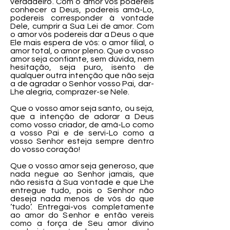
verdadeiro’. Com o amor vós podereis
conhecer a Deus, podereis amá-Lo,
podereis corresponder à vontade
Dele, cumprir a Sua Lei de amor. Com
o amor vós podereis dar a Deus o que
Ele mais espera de vós: o amor filial, o
amor total, o amor pleno. Que o vosso
amor seja confiante, sem dúvida, nem
hesitação, seja puro, isento de
qualquer outra intenção que não seja
a de agradar o Senhor vosso Pai, dar-
Lhe alegria, comprazer-se Nele.
Que o vosso amor seja santo, ou seja,
que a intenção de adorar a Deus
como vosso criador, de amá-Lo como
a vosso Pai e de servi-Lo como a
vosso Senhor esteja sempre dentro
do vosso coração!
Que o vosso amor seja generoso, que
nada negue ao Senhor jamais, que
não resista à Sua vontade e que Lhe
entregue tudo, pois o Senhor não
deseja nada menos de vós do que
‘tudo’. Entregai-vos completamente
ao amor do Senhor e então vereis
como a força de Seu amor divino