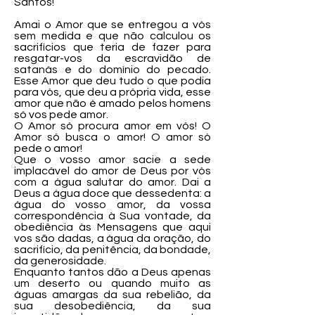
Santos!
Amai o Amor que se entregou a vós
sem medida e que não calculou os
sacrifícios que teria de fazer para
resgatar-vos da escravidão de
satanás e do domínio do pecado.
Esse Amor que deu tudo o que podia
para vós, que deu a própria vida, esse
amor que não é amado pelos homens
só vos pede amor.
O Amor só procura amor em vós! O
Amor só busca o amor! O amor só
pede o amor!
Que o vosso amor sacie a sede
implacável do amor de Deus por vós
com a água salutar do amor. Dai a
Deus a água doce que dessedenta: a
água do vosso amor, da vossa
correspondência à Sua vontade, da
obediência às Mensagens que aqui
vos são dadas, a água da oração, do
sacrifício, da penitência, da bondade,
da generosidade.
Enquanto tantos dão a Deus apenas
um deserto ou quando muito as
águas amargas da sua rebelião, da
sua desobediência, da sua