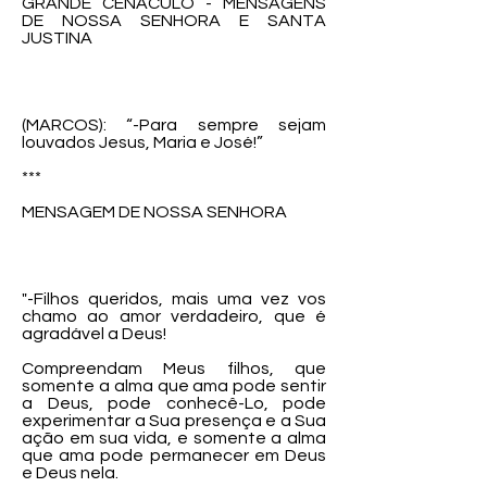
GRANDE CENÁCULO - MENSAGENS
DE NOSSA SENHORA E SANTA
JUSTINA
(MARCOS): “-Para sempre sejam
louvados Jesus, Maria e José!”
***
MENSAGEM DE NOSSA SENHORA
"-Filhos queridos, mais uma vez vos
chamo ao amor verdadeiro, que é
agradável a Deus!
Compreendam Meus filhos, que
somente a alma que ama pode sentir
a Deus, pode conhecê-Lo, pode
experimentar a Sua presença e a Sua
ação em sua vida, e somente a alma
que ama pode permanecer em Deus
e Deus nela.