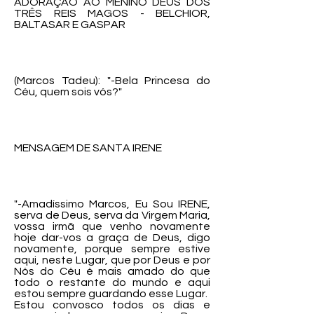
ADORAÇÃO AO MENINO DEUS DOS
TRÊS REIS MAGOS - BELCHIOR,
BALTASAR E GASPAR
(Marcos Tadeu): "-Bela Princesa do
Céu, quem sois vós?"
MENSAGEM DE SANTA IRENE
"-Amadíssimo Marcos, Eu Sou IRENE,
serva de Deus, serva da Virgem Maria,
vossa irmã que venho novamente
hoje dar-vos a graça de Deus, digo
novamente, porque sempre estive
aqui, neste Lugar, que por Deus e por
Nós do Céu é mais amado do que
todo o restante do mundo e aqui
estou sempre guardando esse Lugar.
Estou convosco todos os dias e