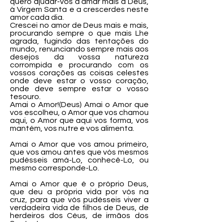
quero ajudar-vos a amar mais a Deus,
à Virgem Santa e a crescerdes neste
amor cada dia.
Crescei no amor de Deus mais e mais,
procurando sempre o que mais Lhe
agrada, fugindo das tentações do
mundo, renunciando sempre mais aos
desejos da vossa natureza
corrompida e procurando com os
vossos corações as coisas celestes
onde deve estar o vosso coração,
onde deve sempre estar o vosso
tesouro.
Amai o Amor!(Deus) Amai o Amor que
vos escolheu, o Amor que vos chamou
aqui, o Amor que aqui vos forma, vos
mantém, vos nutre e vos alimenta.
Amai o Amor que vos amou primeiro,
que vos amou antes que vós mesmos
pudésseis amá-Lo, conhecê-Lo, ou
mesmo corresponde-Lo.
Amai o Amor que é o próprio Deus,
que deu a própria vida por vós na
cruz, para que vós pudésseis viver a
verdadeira vida de filhos de Deus, de
herdeiros dos Céus, de irmãos dos