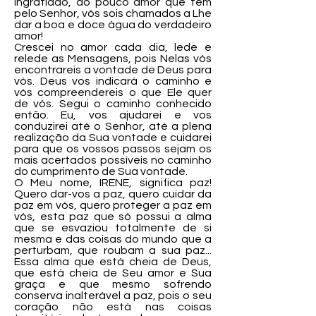
ingratidão, do pouco amor que tem
pelo Senhor, vós sois chamados a Lhe
dar a boa e doce água do verdadeiro
amor!
Crescei no amor cada dia, lede e
relede as Mensagens, pois Nelas vós
encontrareis a vontade de Deus para
vós. Deus vos indicará o caminho e
vós compreendereis o que Ele quer
de vós. Segui o caminho conhecido
então. Eu, vos ajudarei e vos
conduzirei até o Senhor, até a plena
realização da Sua vontade e cuidarei
para que os vossos passos sejam os
mais acertados possíveis no caminho
do cumprimento de Sua vontade.
O Meu nome, IRENE, significa paz!
Quero dar-vos a paz, quero cuidar da
paz em vós, quero proteger a paz em
vós, esta paz que só possui a alma
que se esvaziou totalmente de si
mesma e das coisas do mundo que a
perturbam, que roubam a sua paz...
Essa alma que está cheia de Deus,
que está cheia de Seu amor e Sua
graça e que mesmo sofrendo
conserva inalterável a paz, pois o seu
coração não está nas coisas