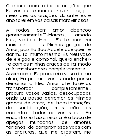
Continuai com todas as orações que
Eu vos dei e mandei rezar aqui, por
meio destas orações durante este
ano farei em vós coisas maravilhosas!
A todos, com amor abençôo
generosamente.”"-Marcos, amado
Meu, vinde a Mim e Eu te encherei
mais ainda das Minhas graças de
Amor, pois Eu Sou Aquele que quer te
dar muito, muito mesmo! És Meu vaso
de eleição e como tal, quero encher-
te com as Minhas graças de tal modo
até transbordares completamente...
Assim como Eu procurei o vaso da tua
alma, Eu procuro vasos onde possa
derramar o Meu Amor até fazê-los
transbordar completamente...
procuro vasos vazios, desocupados
onde Eu possa derramar as Minhas
graças de amor, de transformação,
de santificação, mas não os
encontro... todos os vasos que Eu
encontro estão cheios até a boca de
apegos mundanos, de amores
terrenos, de compromissos vãos com
as criaturas, que Me afastam, Me