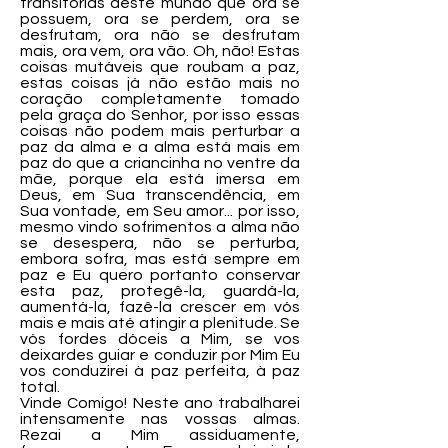
transitórias deste mundo que ora se
possuem, ora se perdem, ora se
desfrutam, ora não se desfrutam
mais, ora vem, ora vão. Oh, não! Estas
coisas mutáveis que roubam a paz,
estas coisas já não estão mais no
coração completamente tomado
pela graça do Senhor, por isso essas
coisas não podem mais perturbar a
paz da alma e a alma está mais em
paz do que a criancinha no ventre da
mãe, porque ela está imersa em
Deus, em Sua transcendência, em
Sua vontade, em Seu amor... por isso,
mesmo vindo sofrimentos a alma não
se desespera, não se perturba,
embora sofra, mas está sempre em
paz e Eu quero portanto conservar
esta paz, protegê-la, guardá-la,
aumentá-la, fazê-la crescer em vós
mais e mais até atingir a plenitude. Se
vós fordes dóceis a Mim, se vos
deixardes guiar e conduzir por Mim Eu
vos conduzirei à paz perfeita, à paz
total.
Vinde Comigo! Neste ano trabalharei
intensamente nas vossas almas.
Rezai a Mim assiduamente,