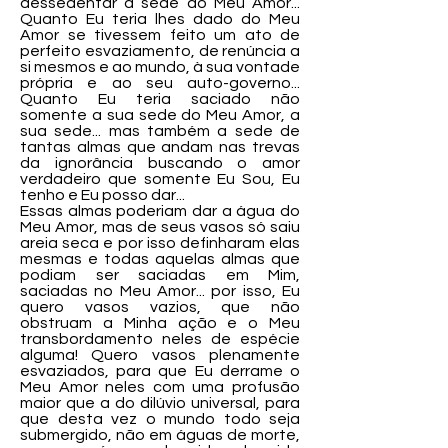
dessedentar a sede do Meu Amor...
Quanto Eu teria lhes dado do Meu
Amor se tivessem feito um ato de
perfeito esvaziamento, de renúncia a
si mesmos e ao mundo, à sua vontade
própria e ao seu auto-governo...
Quanto Eu teria saciado não
somente a sua sede do Meu Amor, a
sua sede... mas também a sede de
tantas almas que andam nas trevas
da ignorância buscando o amor
verdadeiro que somente Eu Sou, Eu
tenho e Eu posso dar...
Essas almas poderiam dar a água do
Meu Amor, mas de seus vasos só saiu
areia seca e por isso definharam elas
mesmas e todas aquelas almas que
podiam ser saciadas em Mim,
saciadas no Meu Amor... por isso, Eu
quero vasos vazios, que não
obstruam a Minha ação e o Meu
transbordamento neles de espécie
alguma! Quero vasos plenamente
esvaziados, para que Eu derrame o
Meu Amor neles com uma profusão
maior que a do dilúvio universal, para
que desta vez o mundo todo seja
submergido, não em águas de morte,