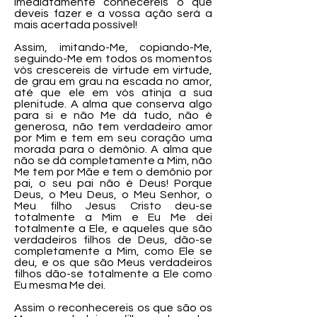
imediatamente conhecereis o que
deveis fazer e a vossa ação será a
mais acertada possível!
Assim, imitando-Me, copiando-Me,
seguindo-Me em todos os momentos
vós crescereis de virtude em virtude,
de grau em grau na escada no amor,
até que ele em vós atinja a sua
plenitude. A alma que conserva algo
para si e não Me dá tudo, não é
generosa, não tem verdadeiro amor
por Mim e tem em seu coração uma
morada para o demônio. A alma que
não se dá completamente a Mim, não
Me tem por Mãe e tem o demônio por
pai, o seu pai não é Deus! Porque
Deus, o Meu Deus, o Meu Senhor, o
Meu filho Jesus Cristo deu-se
totalmente a Mim e Eu Me dei
totalmente a Ele, e aqueles que são
verdadeiros filhos de Deus, dão-se
completamente a Mim, como Ele se
deu, e os que são Meus verdadeiros
filhos dão-se totalmente a Ele como
Eu mesma Me dei.
Assim o reconhecereis os que são os