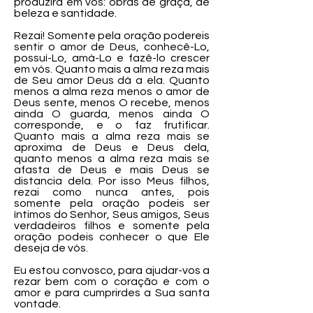
produzirá em vós: obras de graça, de
beleza e santidade.
Rezai! Somente pela oração podereis
sentir o amor de Deus, conhecê-Lo,
possuí-Lo, amá-Lo e fazê-lo crescer
em vós. Quanto mais a alma reza mais
de Seu amor Deus dá a ela. Quanto
menos a alma reza menos o amor de
Deus sente, menos O recebe, menos
ainda O guarda, menos ainda O
corresponde, e o faz frutificar.
Quanto mais a alma reza mais se
aproxima de Deus e Deus dela,
quanto menos a alma reza mais se
afasta de Deus e mais Deus se
distancia dela. Por isso Meus filhos,
rezai como nunca antes, pois
somente pela oração podeis ser
íntimos do Senhor, Seus amigos, Seus
verdadeiros filhos e somente pela
oração podeis conhecer o que Ele
deseja de vós.
Eu estou convosco, para ajudar-vos a
rezar bem com o coração e com o
amor e para cumprirdes a Sua santa
vontade.