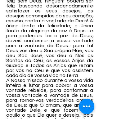
feliz sem Deus, ninguém poderá ser
feliz buscando desordenadamente
satisfazer os seus desejos, os
desejos corrompidos do seu coração,
mesmo contra a vontade de Deus! A
única fonte da felicidade, a única
fonte da alegria e da paz é Deus... e
para poderdes ter a paz de Deus,
deveis conformar a vossa vontade
com a vontade de Deus... para tal
Deus vos deu a Sua própria Mãe, vos
deu São José, vos deu a Nós os
Santos do Céu, os vossos Anjos da
Guarda e todos os Anjos que rezam
por vós no Céu e que vos assistem
cada dia de vossa vida na terra.
A Nossa missão durante a vossa vida
inteira é lutar para dobrar a vossa
vontade rebelde, para conformar a
vossa vontade à vontade de Deus,
para tornar-vos verdadeiros amigos
de Deus: que O amam, que amam a
vontade Dele e que fazem tudo
aquilo o que Ele quer e deseja... pois
toda é a vontade de Deus, tudo o
que o Senhor quer: é justo, é bom, é
santo...
O vosso ‘SIM’ deve ser dado agora ao