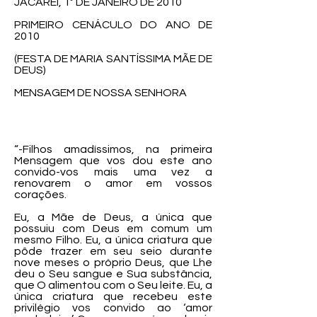
JACAREÍ, 1º DE JANEIRO DE 2010
PRIMEIRO CENÁCULO DO ANO DE
2010
(FESTA DE MARIA SANTÍSSIMA MÃE DE
DEUS)
MENSAGEM DE NOSSA SENHORA
“-Filhos amadíssimos, na primeira
Mensagem que vos dou este ano
convido-vos mais uma vez a
renovarem o amor em vossos
corações.
Eu, a Mãe de Deus, a única que
possuiu com Deus em comum um
mesmo Filho. Eu, a única criatura que
pôde trazer em seu seio durante
nove meses o próprio Deus, que Lhe
deu o Seu sangue e Sua substância,
que O alimentou com o Seu leite. Eu, a
única criatura que recebeu este
privilégio vos convido ao ‘amor