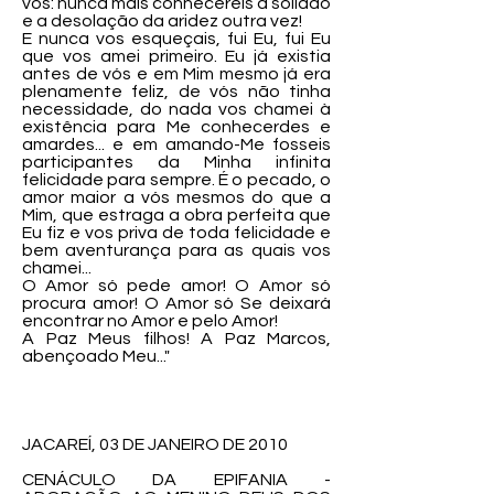
vos: nunca mais conhecereis a solidão
e a desolação da aridez outra vez!
E nunca vos esqueçais, fui Eu, fui Eu
que vos amei primeiro. Eu já existia
antes de vós e em Mim mesmo já era
plenamente feliz, de vós não tinha
necessidade, do nada vos chamei à
existência para Me conhecerdes e
amardes... e em amando-Me fosseis
participantes da Minha infinita
felicidade para sempre. É o pecado, o
amor maior a vós mesmos do que a
Mim, que estraga a obra perfeita que
Eu fiz e vos priva de toda felicidade e
bem aventurança para as quais vos
chamei...
O Amor só pede amor! O Amor só
procura amor! O Amor só Se deixará
encontrar no Amor e pelo Amor!
A Paz Meus filhos! A Paz Marcos,
abençoado Meu..."
JACAREÍ, 03 DE JANEIRO DE 2010
CENÁCULO DA EPIFANIA -