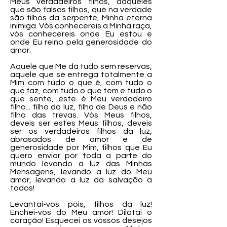
Meus verdadeiros filhos, daqueles
que são falsos filhos, que na verdade
são filhos da serpente, Minha eterna
inimiga. Vós conhecereis a Minha raça,
vós conhecereis onde Eu estou e
onde Eu reino pela generosidade do
amor.
Aquele que Me dá tudo sem reservas,
aquele que se entrega totalmente a
Mim com tudo o que é, com tudo o
que faz, com tudo o que tem e tudo o
que sente, este é Meu verdadeiro
filho... filho da luz, filho de Deus e não
filho das trevas. Vós Meus filhos,
deveis ser estes Meus filhos, deveis
ser os verdadeiros filhos da luz,
abrasados de amor e de
generosidade por Mim, filhos que Eu
quero enviar por toda a parte do
mundo levando a luz das Minhas
Mensagens, levando a luz do Meu
amor, levando a luz da salvação a
todos!
Levantai-vos pois, filhos da luz!
Enchei-vos do Meu amor! Dilatai o
coração! Esquecei os vossos desejos