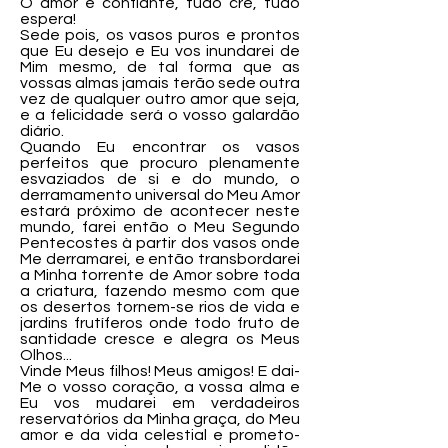
O amor é confiante, tudo crê, tudo
espera!
Sede pois, os vasos puros e prontos
que Eu desejo e Eu vos inundarei de
Mim mesmo, de tal forma que as
vossas almas jamais terão sede outra
vez de qualquer outro amor que seja,
e a felicidade será o vosso galardão
diário.
Quando Eu encontrar os vasos
perfeitos que procuro plenamente
esvaziados de si e do mundo, o
derramamento universal do Meu Amor
estará próximo de acontecer neste
mundo, farei então o Meu Segundo
Pentecostes à partir dos vasos onde
Me derramarei, e então transbordarei
a Minha torrente de Amor sobre toda
a criatura, fazendo mesmo com que
os desertos tornem-se rios de vida e
jardins frutíferos onde todo fruto de
santidade cresce e alegra os Meus
Olhos...
Vinde Meus filhos! Meus amigos! E dai-
Me o vosso coração, a vossa alma e
Eu vos mudarei em verdadeiros
reservatórios da Minha graça, do Meu
amor e da vida celestial e prometo-