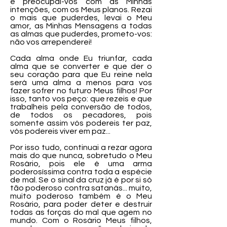
e preocupai-vos com as Minhas
intenções, com os Meus planos. Rezai
o mais que puderdes, levai o Meu
amor, as Minhas Mensagens a todas
as almas que puderdes, prometo-vos:
não vos arrependerei!
Cada alma onde Eu triunfar, cada
alma que se converter e que der o
seu coração para que Eu reine nela
será uma alma a menos para vos
fazer sofrer no futuro Meus filhos! Por
isso, tanto vos peço: que rezeis e que
trabalheis pela conversão de todos,
de todos os pecadores, pois
somente assim vós podereis ter paz,
vós podereis viver em paz...
Por isso tudo, continuai a rezar agora
mais do que nunca, sobretudo o Meu
Rosário, pois ele é uma arma
poderosíssima contra toda a espécie
de mal. Se o sinal da cruz já é por si só
tão poderoso contra satanás... muito,
muito poderoso também é o Meu
Rosário, para poder deter e destruir
todas as forças do mal que agem no
mundo. Com o Rosário Meus filhos,