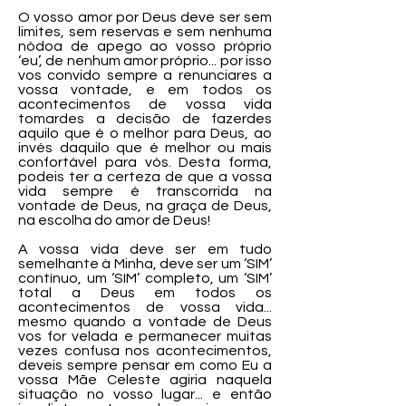
O vosso amor por Deus deve ser sem
limites, sem reservas e sem nenhuma
nódoa de apego ao vosso próprio
‘eu’, de nenhum amor próprio... por isso
vos convido sempre a renunciares a
vossa vontade, e em todos os
acontecimentos de vossa vida
tomardes a decisão de fazerdes
aquilo que é o melhor para Deus, ao
invés daquilo que é melhor ou mais
confortável para vós. Desta forma,
podeis ter a certeza de que a vossa
vida sempre é transcorrida na
vontade de Deus, na graça de Deus,
na escolha do amor de Deus!
A vossa vida deve ser em tudo
semelhante à Minha, deve ser um ‘SIM’
contínuo, um ‘SIM’ completo, um ‘SIM’
total a Deus em todos os
acontecimentos de vossa vida...
mesmo quando a vontade de Deus
vos for velada e permanecer muitas
vezes confusa nos acontecimentos,
deveis sempre pensar em como Eu a
vossa Mãe Celeste agiria naquela
situação no vosso lugar... e então