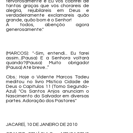
fervorosamente e Eu vos cobrirei de
tantas graças que vós chorareis de
alegria, rejubilareis em Deus e
verdadeiramente exclamareis quão
grande, quão bom é o Senhor!
A todos, abençôo agora
generosamente."
(MARCOS): "-Sim, entendi... Eu farei
assim...(Pausa) E a Senhora voltará
quando?(Pausa) Muito obrigado!
(Pausa) Até breve...”
Obs.: Hoje o Vidente Marcos Tadeu
meditou no livro Mística Cidade de
Deus o Capítulos 11 (Tomo Segundo-
Azul) "Os Santos Anjos anunciam o
Nascimento do Salvador em diversas
partes. Adoração dos Pastores"
JACAREÍ, 10 DE JANEIRO DE 2010