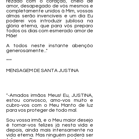
rezado com o coração, cheio de
amor, desapegado de vós mesmos e
completamente unidos à Mim, vossas
almas serão invencíveis e um dia Eu
poderei vos introduzir jubilosa na
glória eterna, que para vós preparo
todos os dias com esmerado amor de
Mãe!
A todos neste instante abençôo
generosamente..."
***
MENSAGEM DE SANTA JUSTINA
"-Amados irmãos Meus! Eu, JUSTINA,
estou convosco, amo-vos muito e
cubro-vos com o Meu Manto de luz
para vos proteger de todo mal.
Sou vossa irmã, e o Meu maior desejo
é tornar-vos felizes já nesta vida e
depois, ainda mais intensamente na
vida eterna. Mas ninguém poderá ser