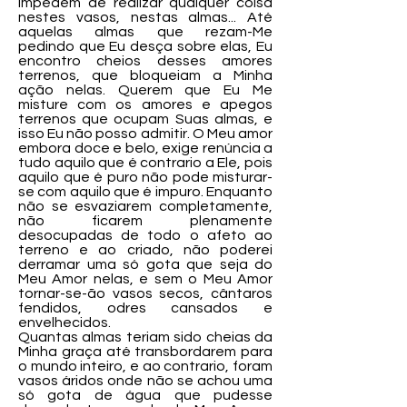
impedem de realizar qualquer coisa
nestes vasos, nestas almas... Até
aquelas almas que rezam-Me
pedindo que Eu desça sobre elas, Eu
encontro cheios desses amores
terrenos, que bloqueiam a Minha
ação nelas. Querem que Eu Me
misture com os amores e apegos
terrenos que ocupam Suas almas, e
isso Eu não posso admitir. O Meu amor
embora doce e belo, exige renúncia a
tudo aquilo que é contrario a Ele, pois
aquilo que é puro não pode misturar-
se com aquilo que é impuro. Enquanto
não se esvaziarem completamente,
não ficarem plenamente
desocupadas de todo o afeto ao
terreno e ao criado, não poderei
derramar uma só gota que seja do
Meu Amor nelas, e sem o Meu Amor
tornar-se-ão vasos secos, cântaros
fendidos, odres cansados e
envelhecidos.
Quantas almas teriam sido cheias da
Minha graça até transbordarem para
o mundo inteiro, e ao contrario, foram
vasos áridos onde não se achou uma
só gota de água que pudesse