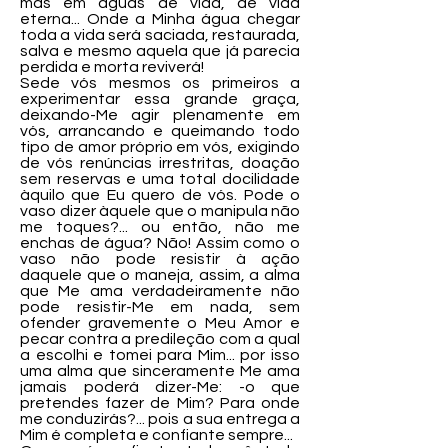
mas em águas de vida, de vida
eterna... Onde a Minha água chegar
toda a vida será saciada, restaurada,
salva e mesmo aquela que já parecia
perdida e morta reviverá!
Sede vós mesmos os primeiros a
experimentar essa grande graça,
deixando-Me agir plenamente em
vós, arrancando e queimando todo
tipo de amor próprio em vós, exigindo
de vós renúncias irrestritas, doação
sem reservas e uma total docilidade
àquilo que Eu quero de vós. Pode o
vaso dizer àquele que o manipula não
me toques?... ou então, não me
enchas de água? Não! Assim como o
vaso não pode resistir à ação
daquele que o maneja, assim, a alma
que Me ama verdadeiramente não
pode resistir-Me em nada, sem
ofender gravemente o Meu Amor e
pecar contra a predileção com a qual
a escolhi e tomei para Mim... por isso
uma alma que sinceramente Me ama
jamais poderá dizer-Me: -o que
pretendes fazer de Mim? Para onde
me conduzirás?... pois a sua entrega a
Mim é completa e confiante sempre...