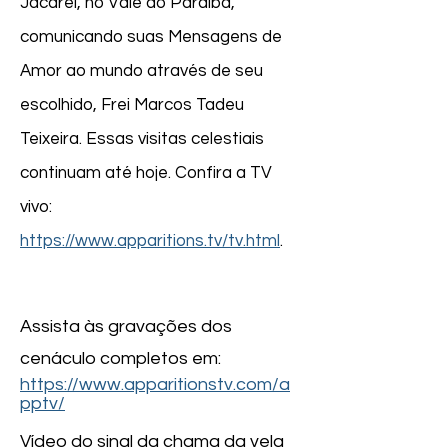
Jacareí, no Vale do Paraíba,
muito longe de
compreender até
comunicando suas Mensagens de
primeiras mensage
Amor ao mundo através de seu
escolhido, Frei Marcos Tadeu
Teixeira. Essas visitas celestiais
continuam até hoje. Confira a TV
vivo:
https://www.apparitions.tv/tv.html
.
​Assista às gravações dos
cenáculo completos em:
https://www.apparitionstv.com/a
pptv/
Vídeo do sinal da chama da vela