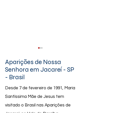
Aparições de Nossa
Senhora em Jacareí - SP
- Brasil
Calendário Agosto 2026
26.07.2026 | "Re
Desde 7 de fevereiro de 1991, Maria
Rosário todos os 
Santíssima Mãe de Jesus tem
queria avançar e
vocês novas men
visitado o Brasil nas Aparições de
mas vocês ainda