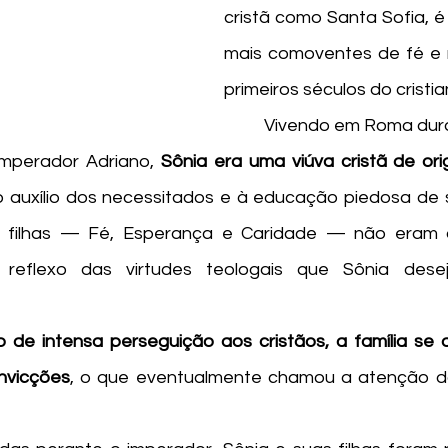
cristã como Santa Sofia, é
mais comoventes de fé e r
primeiros séculos do cristia
	Vivendo em Roma durante o século II, 
mperador Adriano, 
Sônia era uma viúva cristã de or
 auxílio dos necessitados e à educação piedosa de sua
 filhas — Fé, Esperança e Caridade — não eram 
reflexo das virtudes teologais que Sônia desej
 de intensa perseguição aos cristãos, a família se 
nvicções
, o que eventualmente chamou a atenção da