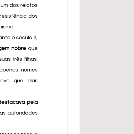
 um dos relatos 
esistência dos 
nismo. 
igem nobre
 que 
s três filhas. 
apenas nomes 
ava que elas 
destacava pela 
s autoridades 