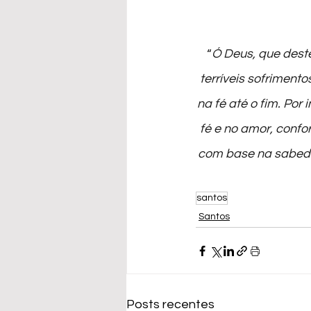
“
Ó Deus, que dest
terríveis sofriment
na fé até o fim. Por
fé e no amor, confo
com base na sabedor
santos
Santos
Posts recentes