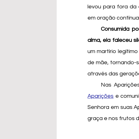
levou para fora da
em oração contínua,
Consumida por
alma, ela faleceu s
um martírio legítimo
de mãe, tornando-se
através das geraçõ
	Nas Apariçõe
Aparições
 e comun
Senhora em suas Ap
graça e nos frutos 