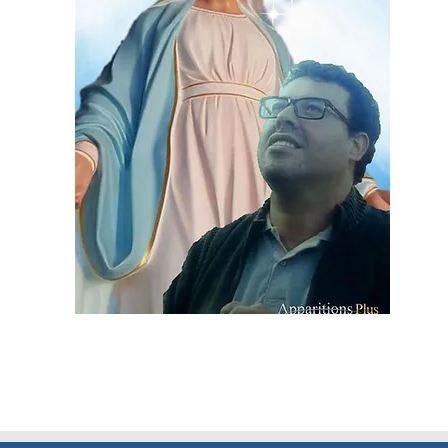
.2020 | "Sejam pobres de
jos terrenos"