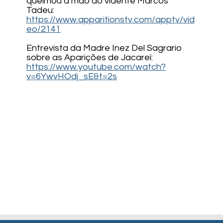
queimou a mão do vidente Marcos
19.01.2025 | "Sou a Mãe dos
19.01
Tadeu:
https://www.apparitionstv.com/apptv/vid
pobres de espírito."
dese
eo/2141
Entrevista da Madre Inez Del Sagrario
sobre as Aparições de Jacareí:
https://www.youtube.com/watch?
v=6YwvHOdj_sE&t=2s