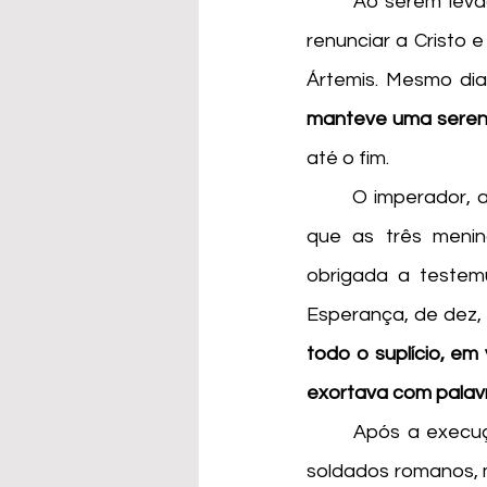
	Ao serem levadas perante o imperador, Sônia e suas filhas foram pressionadas a 
renunciar a Cristo 
Ártemis. Mesmo di
manteve uma sereni
até o fim. 
	O imperador, acreditando que a dor de uma mãe quebraria sua vontade, ordenou 
que as três menin
obrigada a testem
Esperança, de dez,
todo o suplício, em
exortava com palavr
	Após a execução das três crianças, Santa Sônia não foi morta fisicamente pelos 
soldados romanos, m