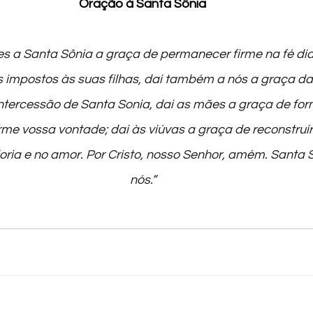
Oração à Santa Sônia
es a Santa Sônia a graça de permanecer firme na fé di
os impostos às suas filhas, dai também a nós a graça d
 intercessão de Santa Sonia, dai as mães a graça de form
rme vossa vontade; dai às viúvas a graça de reconstruí
ia e no amor. Por Cristo, nosso Senhor, amém. Santa Sô
nós.”