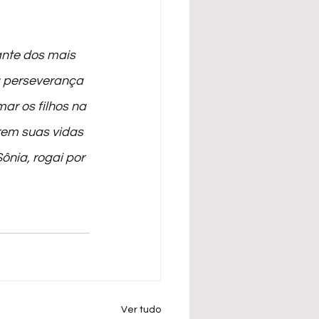
ante dos mais 
a perseverança 
ar os filhos na 
rem suas vidas 
nia, rogai por 
Ver tudo