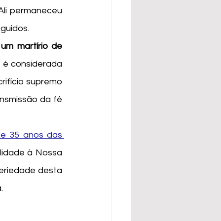
Ali permaneceu 
guidos. 
m martírio de 
 é considerada 
rifício supremo 
nsmissão da fé 
de 35 anos das 
idade à Nossa 
eriedade desta 
.