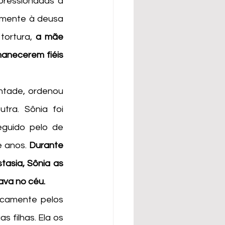
amente à deusa 
ortura, 
a mãe 
manecerem fiéis
ra. Sônia foi 
guido pelo de 
 anos. 
Durante 
tasia, Sônia as 
ava no céu.
filhas. Ela os 