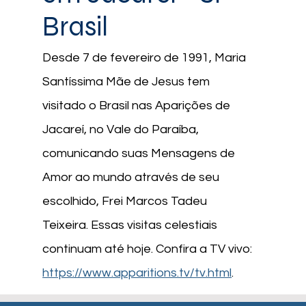
23.11.2025 | "Rezem! Até que
Brasil
vocês me obedeçam e se
convençam de que sem
Desde 7 de fevereiro de 1991, Maria
oração ninguém pode se
salvar. "
Santíssima Mãe de Jesus tem
visitado o Brasil nas Aparições de
Jacareí, no Vale do Paraíba,
comunicando suas Mensagens de
Amor ao mundo através de seu
escolhido, Frei Marcos Tadeu
Teixeira. Essas visitas celestiais
continuam até hoje. Confira a TV vivo:
https://www.apparitions.tv/tv.html
.