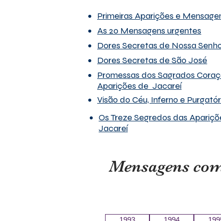
Primeiras Aparições e Mensage
As 20 Mensagens urgentes
Dores Secretas de Nossa Senh
Dores Secretas de São José
Promessas dos Sagrados Coraç
Aparições de Jacareí
Visão do Céu, Inferno e Purgatór
Os Treze Segredos das Apariçõ
Jacareí
Mensagens comu
1993
1994
199