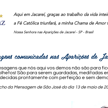
Aqui em Jacareí, graças ao trabalho da vida inte
a Fé Católica triunfará, a minha Chama de Amor t
Nossa Senhora nas Aparições de Jacareí - SP - Brasil
gens comunicadas nas Aparições de J
Mensagens que nós aqui vos demos não são para f
 folhetos! São para serem guardadas, meditadas 
decidas prontamente com perfeição e sem demo
echo da Mensagem de São José do dia 13 de maio de 20