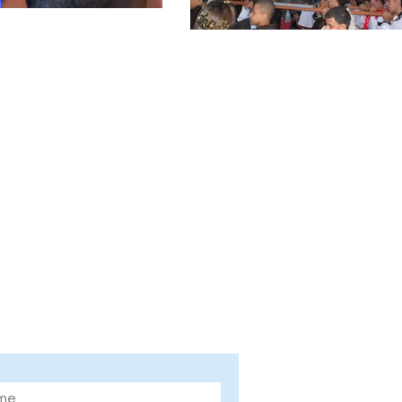
ne nosso site e fique
rmado das novidades!