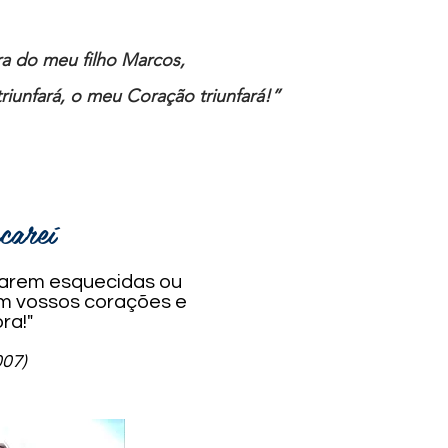
ira do meu filho Marcos,
riunfará, o meu Coração triunfará!”
acareí
icarem esquecidas ou
em vossos corações e
ra!"
07)