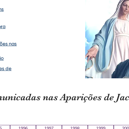
ns
ora
ões nas
io
es de
nicadas nas Aparições de Jaca
5
1996
1997
1998
1999
200