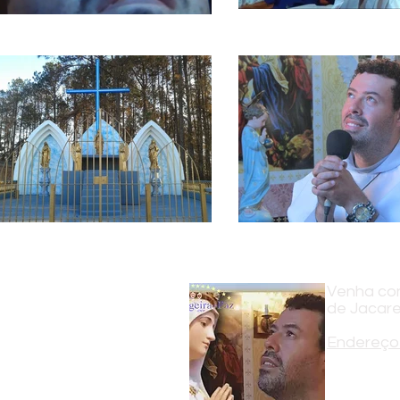
Venha con
de Jacare
Endereço 
Estrada Arl
Jacareí - S