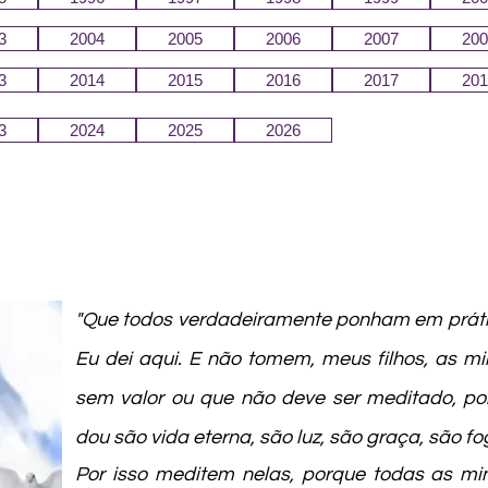
3
2004
2005
2006
2007
200
3
2014
2015
2016
2017
201
3
2024
2025
2026
"Que todos verdadeiramente ponham em prát
Eu dei aqui. E não tomem, meus filhos, as 
sem valor ou que não deve ser meditado, po
dou são vida eterna, são luz, são graça, são fo
Por isso meditem nelas, porque todas as mi