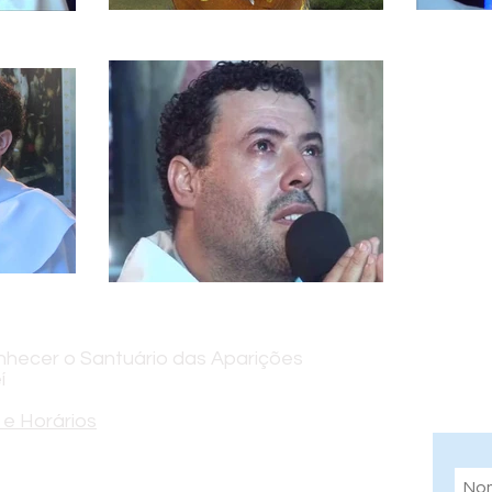
hecer o Santuário das Aparições
Assi
í
info
e Horários
indo Alves Vieira, 300 - Jardim Colinas,
P, 12319-015